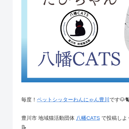
毎度！
ペットシッターわんにゃん豊川
です🐶
豊川市 地域猫活動団体
八幡CATS
で投稿しよ
📝