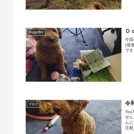
Ｄｏ
DoggyBox
今回の
(昼
です
令
ブログ
Yo
せん
んに
注射