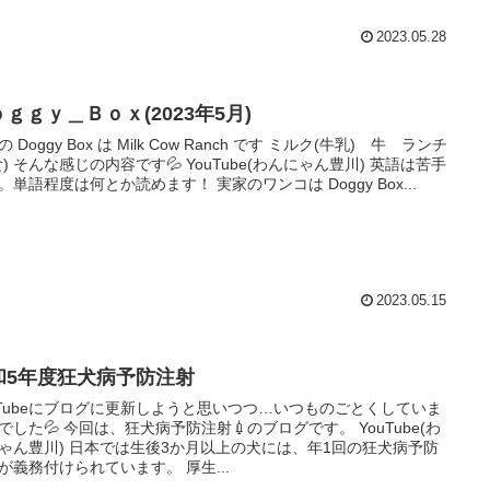
2023.05.28
ｇｇｙ＿Ｂｏｘ(2023年5月)
 Doggy Box は Milk Cow Ranch です ミルク(牛乳) 牛 ランチ
食) そんな感じの内容です💦 YouTube(わんにゃん豊川) 英語は苦手
。単語程度は何とか読めます！ 実家のワンコは Doggy Box...
2023.05.15
和5年度狂犬病予防注射
uTubeにブログに更新しようと思いつつ…いつものごとくしていま
でした💦 今回は、狂犬病予防注射💉のブログです。 YouTube(わ
ゃん豊川) 日本では生後3か月以上の犬には、年1回の狂犬病予防
が義務付けられています。 厚生...