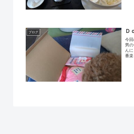
Ｄｏ
ブログ
今回
男の
んに
番楽