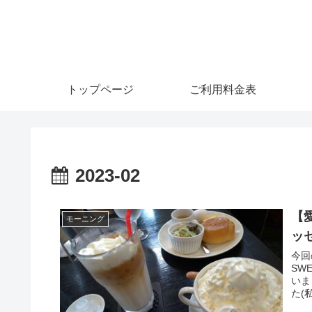
トップページ
ご利用料金表
2023-02
【愛
モーニング
ッセ
今回
SW
いま
た(