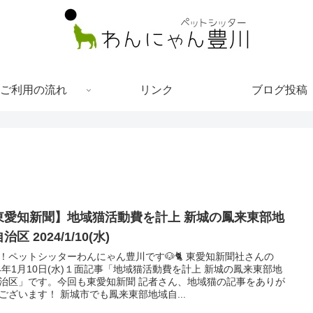
ご利用の流れ
リンク
ブログ投稿
東愛知新聞】地域猫活動費を計上 新城の鳳来東部地
治区 2024/1/10(水)
！ペットシッターわんにゃん豊川です🐶🐈 東愛知新聞社さんの
24年1月10日(水)１面記事「地域猫活動費を計上 新城の鳳来東部地
治区」です。今回も東愛知新聞 記者さん、地域猫の記事をありが
ございます！ 新城市でも鳳来東部地域自...