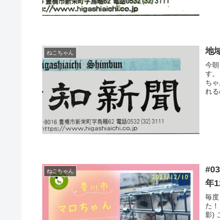
地
ねこちゃん
今朝
す。
ちゃ
れる
#0
ねこちゃん
年1
毎度
た！
影)