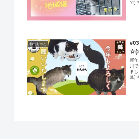
で)
#
ねこちゃん
☆(
新年
川で
まし
旦)