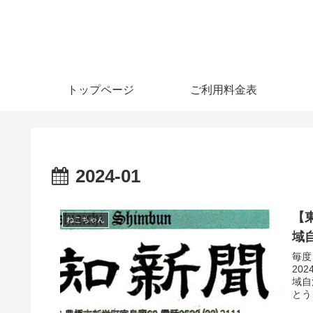
トップページ
ご利用料金表
2024-01
【
ねこちゃん
域自
毎度
20
域自
とう