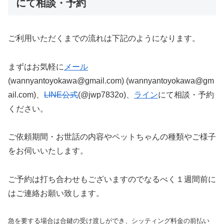
にて相談・予約
ご利用いただくまでの流れは下記のようになります。
まずはお気軽に
メール
(wannyantoyokawa@gmail.com) (wannyantoyokawa@gm
ail.com)、
LINE公式
(@jwp7832o)、
ライン
にて相談・予約
ください。
ご依頼期間・お世話の内容やペットちゃんの種類やご様子
をお伺いいたします。
ご予約は打ち合わせもございますのでなるべく１週間前に
はご連絡お願い致します。
急を要する場合は合鍵の受け渡しができ、シッティング料金の前払い