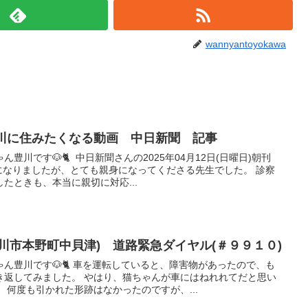
wannyantoyokawa
日)豊川に住みたくなる動画 中日新聞 記事
豊川です🐶🐈 中日新聞さんの2025年04月12日(日曜日)朝刊
になりましたが、とても親身になってくださる先生でした。 診察
たときも、本当に親切に対応...
川市本野町中貝津) 道路緊急ダイヤル(＃９９１０)
ん豊川です🐶🐈 車を運転していると、障害物があったので、も
き返してみました。 やはり、猫ちゃんが車にはねれれてだと思い
 何度も引かれた形跡はなかったのですが、...