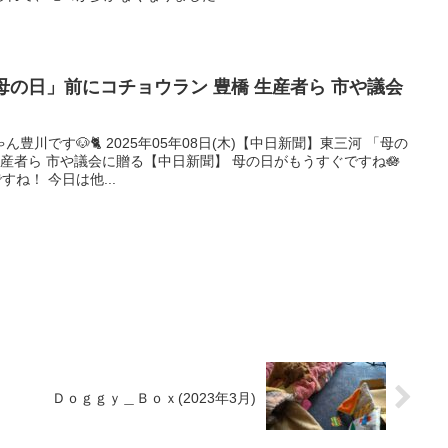
木)「母の日」前にコチョウラン 豊橋 生産者ら 市や議会
川です🐶🐈 2025年05年08日(木)【中日新聞】東三河 「母の
生産者ら 市や議会に贈る【中日新聞】 母の日がもうすぐですね🪷
ですね！ 今日は他...
Ｄｏｇｇｙ＿Ｂｏｘ(2023年3月)