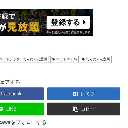
ペットシッターわんにゃん豊川
ペットホテル
わんにゃん豊川
ェアする
Facebook
はてブ
LINE
コピー
oyokawaをフォローする