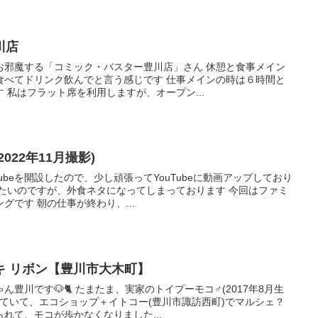
川店
お邪魔する「コミック・バスター豊川店」さん 休憩と食事メイン
食べてドリンク飲んでと言う感じです 仕事メインの時は６時間と
 私はフラット席を利用しますが、オープン...
022年11月撮影)
ubeを開設したので、少し頑張ってYouTubeに動画アップしており
したいのですが、外食ネタになってしまっております 今回はファミ
グです 朝の仕事が終わり、...
キ リボン【豊川市大木町】
豊川です🐶🐈 たまたま、実家のトイプーモコ♂(2017年8月生
していて、エコショップ＋イトコー(豊川市諏訪西町)でマルシェ？
れて、モコが歩かなくなりました...