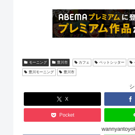
モーニング
豊川市
カフェ
ペットシッター
豊川モーニング
豊川市
シ
X
Pocket
wannyant