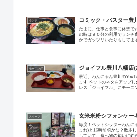
コミック・バスター豊
ランチ
たまに、仕事と食事に休憩で
の時は９０分の利用でランチ
かでガッツリいたりもしてます
ジョイフル豊川八幡店(2
モーニング
最近、わんにゃん豊川のYouT
ます ペットのネタをアップ
レス「ジョイフル」にモーニン
玄米米粉シフォンケー
スイーツ
毎度！ペットシッターわんにゃん
まれ)と16時前頃かな？散歩
していて、食べ物の匂いに釣ら