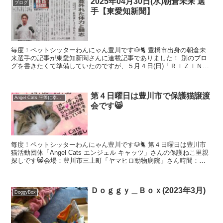
2025年04月30日(水)朝倉未来 選
ブログ
手【東愛知新聞】
毎度！ペットシッターわんにゃん豊川です🐶🐈 豊橋市出身の朝倉未
来選手の記事が東愛知新聞さんに連載記事でありました！ 別のブロ
グを書きたくて準備していたのですが、５月４日(日)「ＲＩＺＩＮ男
祭り」（東京ドーム）があるので、先にブログに書いて応...
第４日曜日は豊川市で保護猫譲渡
Angel Cats 平等に幸せになる権利 (angelcats2021)
会です😸
毎度！ペットシッターわんにゃん豊川です🐶🐈 第４日曜日は豊川市
猫活動団体「Angel Cats エンジェル キャッツ」さんの保護ねこ里親
探しです😸会場：豊川市三上町「ヤマヒロ動物病院」さん時間：
14：00〜15：30 AngelCatsさ...
Ｄｏｇｇｙ＿Ｂｏｘ(2023年3月)
DoggyBox