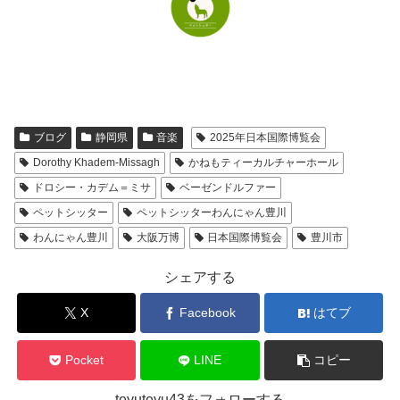
ブログ
静岡県
音楽
2025年日本国際博覧会
Dorothy Khadem-Missagh
かねもティーカルチャーホール
ドロシー・カデム＝ミサ
ベーゼンドルファー
ペットシッター
ペットシッターわんにゃん豊川
わんにゃん豊川
大阪万博
日本国際博覧会
豊川市
シェアする
X
Facebook
はてブ
Pocket
LINE
コピー
teyuteyu43をフォローする