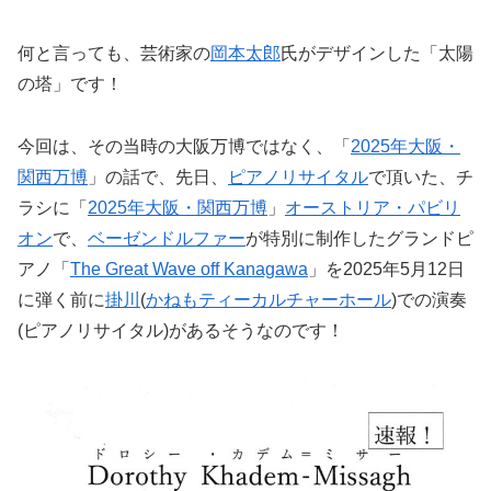
何と言っても、芸術家の
岡本太郎
氏がデザインした「太陽
の塔」です！
今回は、その当時の大阪万博ではなく、「
2025年大阪・
関西万博
」の話で、先日、
ピアノリサイタル
で頂いた、チ
ラシに「
2025年大阪・関西万博
」
オーストリア・パビリ
オン
で、
ベーゼンドルファー
が特別に制作したグランドピ
アノ「
The Great Wave off Kanagawa
」を2025年5月12日
に弾く前に
掛川
(
かねもティーカルチャーホール
)での演奏
(ピアノリサイタル)があるそうなのです！