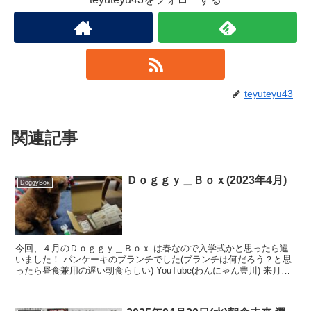
teyuteyu43
関連記事
Ｄｏｇｇｙ＿Ｂｏｘ(2023年4月)
DoggyBox
今回、４月のＤｏｇｇｙ＿Ｂｏｘ は春なので入学式かと思ったら違
いました！ パンケーキのブランチでした(ブランチは何だろう？と思
ったら昼食兼用の遅い朝食らしい) YouTube(わんにゃん豊川) 来月の
Ｄｏｇｇｙ＿Ｂｏｘ・・・5月なので・・・...