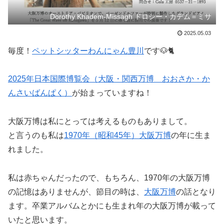
Dorothy Khadem-Missagh ドロシー・カデム＝ミサ
2025.05.03
毎度！
ペットシッターわんにゃん豊川
です🐶🐈
2025年日本国際博覧会（大阪・関西万博 おおさか・か
んさいばんぱく）
が始まっていますね！
大阪万博は私にとっては考えるものもありまして。
と言うのも私は
1970年（昭和45年）大阪万博
の年に生ま
れました。
私は赤ちゃんだったので、もちろん、1970年の大阪万博
の記憶はありませんが、節目の時は、
大阪万博
の話となり
ます。卒業アルバムとかにも生まれ年の大阪万博が載って
いたと思います。