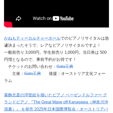
かねもティーカルチャーホール
でのピアノリサイタルは急
遽決まったそうで、レアなピアノリサイタルですよ！
一般前売り 3,000円。学生前売り 1,000円。当日券は 500
円増となるので、事前予約がお得です！
チケットのお問い合わせ：
Gala工房
主催：
Gala工房
後援：オーストリア文化フォー
ラム
葛飾北斎の浮世絵を描いたピアノ ベーゼンドルファー グ
ランドピアノ 『The Great Wave off Kanagawa（神奈川沖
浪裏）』 を発売 2025年日本国際博覧会・オーストリアパ