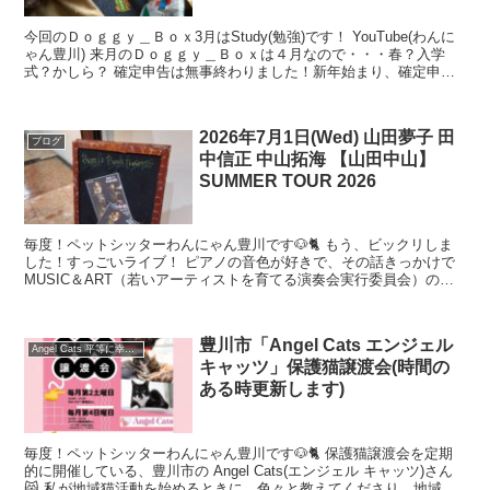
今回のＤｏｇｇｙ＿Ｂｏｘ3月はStudy(勉強)です！ YouTube(わんに
ゃん豊川) 来月のＤｏｇｇｙ＿Ｂｏｘは４月なので・・・春？入学
式？かしら？ 確定申告は無事終わりました！新年始まり、確定申告
で頭が痛くなり、やっと解放されました！...
2026年7月1日(Wed) 山田夢子 田
ブログ
中信正 中山拓海 【山田中山】
SUMMER TOUR 2026
毎度！ペットシッターわんにゃん豊川です🐶🐈 もう、ビックリしま
した！すっごいライブ！ ピアノの音色が好きで、その話きっかけで
MUSIC＆ART（若いアーティストを育てる演奏会実行委員会）のメ
ンバーさんの方からお話を聞いていた、田中信正 さ...
豊川市「Angel Cats エンジェル
Angel Cats 平等に幸せになる権利 (angelcats2021)
キャッツ」保護猫譲渡会(時間の
ある時更新します)
毎度！ペットシッターわんにゃん豊川です🐶🐈 保護猫譲渡会を定期
的に開催している、豊川市の Angel Cats(エンジェル キャッツ)さん
😸 私が地域猫活動を始めるときに、色々と教えてくださり、地域猫