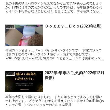
私の子供の頃はハロウィンなんてなかったですが(あったのでしょう
が、日本にはその文化がまだなかったです)今は、毎年恒例のわくわ
くイベント行事となりましたね！ と言うことで、前から気になって
いた「Doggy Box ワンちゃんのためのワクワク定...
Ｄｏｇｇｙ＿Ｂｏｘ(2023年2月)
ブログ
今回のＤｏｇｇｙ＿Ｂｏｘ 2月はバレンタインです！ 実家のワンコ
は男の子なのでバレンタイン１個ゲット出来て大喜びです♪
YouTube(わんにゃん豊川) 毎月のＤｏｇｇｙ＿Ｂｏｘは実家のワンコ
より、私が一番楽しみにしています ^^ 私はと言...
2022年 年末のご挨拶(2022年12月
ブログ
撮影)
本年も大変お世話になりました。 また来年もどうぞよろしくお願い
申し上げます。 どうぞ良いお年をお迎えくださいませ！ YouTube(わ
んにゃん豊川) ペットシッターわんにゃん豊川