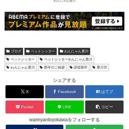
わんにゃん豊川
ブログ
ペットシッター
わんにゃん豊川
ペットシッター
ペットシッターわんにゃん豊川
わんにゃん豊川
新年のご挨拶
謹賀新年
豊川市
シェアする
X
Facebook
はてブ
Pocket
LINE
コピー
wannyantoyokawaをフォローする