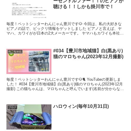
ーゼンドルファー！！のピアノが
聴ける！！しかも掛川市で！
毎度！ペットシッターわんにゃん豊川です🐶 今回は、私の大好きな
ピアノの話で、ビックリ情報をゲットしました ピアノと言えば、ヤ
マハ、カワイがが日本の2大メーカーです。 ヤマハもカワイも本社が
浜松市で、浜松市は「楽器の街」として知られ、「楽都」...
#034【豊川市地域猫】白(黒あり)
ねこちゃん
猫のマロちゃん(2023年12月撮影)
毎度！ペットシッターわんにゃん豊川です🐶🐈 YouTubeの更新しま
した！ #034【豊川市地域猫】白(黒あり)猫のマロちゃん(2023年12月
撮影) この猫ちゃんは、マロちゃんと呼んでいます(名前が分からない
ので) マロちゃんは、少し前か...
ハロウィン(毎年10月31日)
ブログ