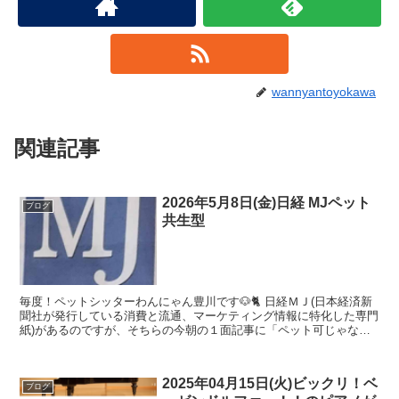
wannyantoyokawa
関連記事
2026年5月8日(金)日経 MJペット
ブログ
共生型
毎度！ペットシッターわんにゃん豊川です🐶🐈 日経ＭＪ(日本経済新
聞社が発行している消費と流通、マーケティング情報に特化した専門
紙)があるのですが、そちらの今朝の１面記事に「ペット可じゃない
共生なんだ」とありました 早速、紙面購入して家に帰っ...
2025年04月15日(火)ビックリ！ベ
ブログ