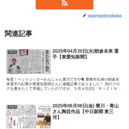
wannyantoyokawa
関連記事
2025年04月30日(水)朝倉未来 選
ブログ
手【東愛知新聞】
毎度！ペットシッターわんにゃん豊川です🐶🐈 豊橋市出身の朝倉未
来選手の記事が東愛知新聞さんに連載記事でありました！ 別のブロ
グを書きたくて準備していたのですが、５月４日(日)「ＲＩＺＩＮ男
祭り」（東京ドーム）があるので、先にブログに書いて応...
2025年06月06日(金) 豊川・青山
ブログ
さん陶芸作品【中日新聞 東三
河】