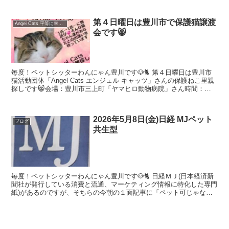
第４日曜日は豊川市で保護猫譲渡
Angel Cats 平等に幸せになる権利 (angelcats2021)
会です😸
毎度！ペットシッターわんにゃん豊川です🐶🐈 第４日曜日は豊川市
猫活動団体「Angel Cats エンジェル キャッツ」さんの保護ねこ里親
探しです😸会場：豊川市三上町「ヤマヒロ動物病院」さん時間：
14：00〜15：30 AngelCatsさ...
2026年5月8日(金)日経 MJペット
ブログ
共生型
毎度！ペットシッターわんにゃん豊川です🐶🐈 日経ＭＪ(日本経済新
聞社が発行している消費と流通、マーケティング情報に特化した専門
紙)があるのですが、そちらの今朝の１面記事に「ペット可じゃない
共生なんだ」とありました 早速、紙面購入して家に帰っ...