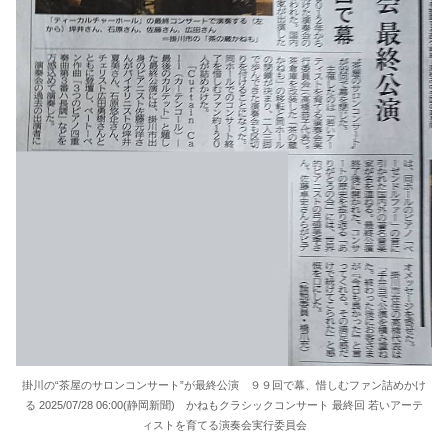
掛川の“茶屋のサロンコンサート”が最終公演 ９９回で幕、惜しむファン詰めかけ
る 2025/07/28 06:00(静岡新聞) かねもクラシックコンサート 最終回 若いアーテ
ィストを育てる演奏会実行委員会