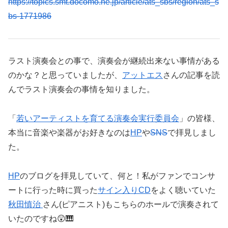
https://topics.smt.docomo.ne.jp/article/ats_sbs/region/ats_s
bs-1771986
ラスト演奏会との事で、演奏会が継続出来ない事情がある
のかな？と思っていましたが、
アットエス
さんの記事を読
んでラスト演奏会の事情を知りました。
「
若いアーティストを育てる演奏会実行委員会
」の皆様、
本当に音楽や楽器がお好きなのは
HP
や
SNS
で拝見しまし
た。
HP
のブログを拝見していて、何と！私がファンでコンサ
ートに行った時に買った
サイン入りCD
をよく聴いていた
秋田慎治
さん(ピアニスト)もこちらのホールで演奏されて
いたのですね😲🎹