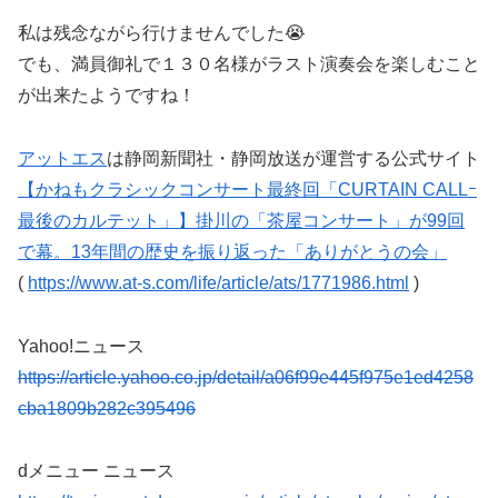
私は残念ながら行けませんでした😭
でも、満員御礼で１３０名様がラスト演奏会を楽しむこと
が出来たようですね！
アットエス
は静岡新聞社・静岡放送が運営する公式サイト
【かねもクラシックコンサート最終回「CURTAIN CALLｰ
最後のカルテット」】掛川の「茶屋コンサート」が99回
で幕。13年間の歴史を振り返った「ありがとうの会」
(
https://www.at-s.com/life/article/ats/1771986.html
)
Yahoo!ニュース
https://article.yahoo.co.jp/detail/a06f99e445f975e1ed4258
cba1809b282c395496
dメニュー ニュース