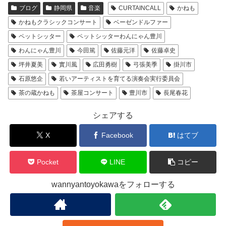
ブログ
静岡県
音楽
CURTAINCALL
かねも
かねもクラシックコンサート
ベーゼンドルファー
ペットシッター
ペットシッターわんにゃん豊川
わんにゃん豊川
今田篤
佐藤元洋
佐藤卓史
坪井夏美
實川風
広田勇樹
弓張美季
掛川市
石原悠企
若いアーティストを育てる演奏会実行委員会
茶の蔵かねも
茶屋コンサート
豊川市
長尾春花
シェアする
X
Facebook
はてブ
Pocket
LINE
コピー
wannyantoyokawaをフォローする