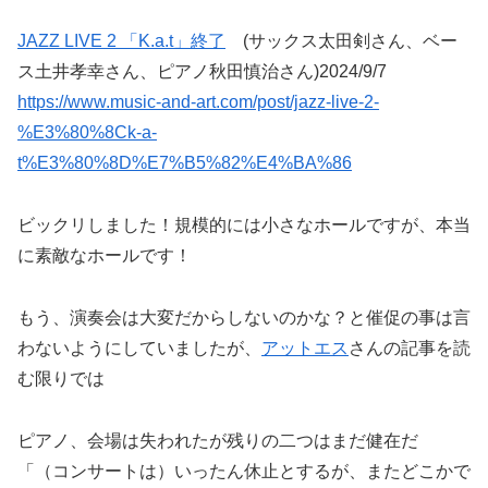
JAZZ LIVE 2 「K.a.t」終了
(サックス太田剣さん、ベー
ス土井孝幸さん、ピアノ秋田慎治さん)2024/9/7
https://www.music-and-art.com/post/jazz-live-2-
%E3%80%8Ck-a-
t%E3%80%8D%E7%B5%82%E4%BA%86
ビックリしました！規模的には小さなホールですが、本当
に素敵なホールです！
もう、演奏会は大変だからしないのかな？と催促の事は言
わないようにしていましたが、
アットエス
さんの記事を読
む限りでは
ピアノ、会場は失われたが残りの二つはまだ健在だ
「（コンサートは）いったん休止とするが、またどこかで