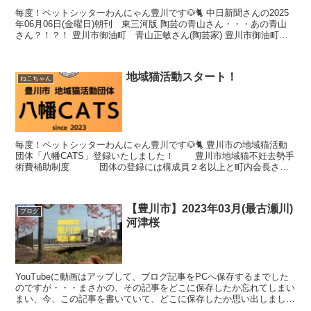
毎度！ペットシッターわんにゃん豊川です🐶🐈 中日新聞さんの2025
年06月06日(金曜日)朝刊 東三河版 陶芸の青山さん・・・あの青山
さん？！？！ 豊川市御油町 青山正敏さん(陶芸家) 豊川市御油町
青山正敏さん(陶芸家) 「メカガエル」な...
地域猫活動スタート！
ねこちゃん
毎度！ペットシッターわんにゃん豊川です🐶🐈 豊川市の地域猫活動
団体「八幡CATS」登録いたしました！ 豊川市地域猫不妊去勢手
術費補助制度 団体の登録には構成員２名以上と町内会長さん
のサインが必要だったりしましたが無事、登録出来まし...
【豊川市】2023年03月(最古瀬川)
ブログ
河津桜
YouTubeに動画はアップして、ブログ記事をPCへ保存するまでした
のですが・・・まさかの、その記事をどこに保存したか忘れてしまい
まい、今、この記事を書いていて、どこに保存したか思い出しました
😓そうでした！スマホからも見れるようにとGoog...