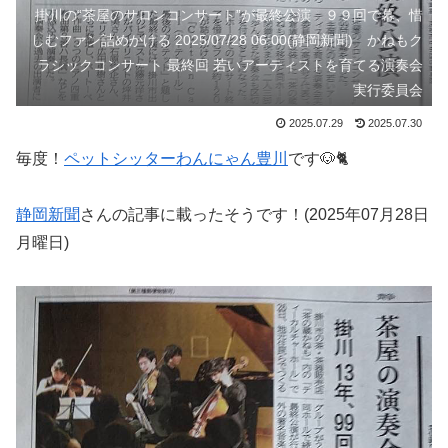
掛川の“茶屋のサロンコンサート”が最終公演 ９９回で幕、惜
しむファン詰めかける 2025/07/28 06:00(静岡新聞) かねもク
ラシックコンサート 最終回 若いアーティストを育てる演奏会
実行委員会
2025.07.29
2025.07.30
毎度！
ペットシッターわんにゃん豊川
です🐶🐈
静岡新聞
さんの記事に載ったそうです！(2025年07月28日
月曜日)