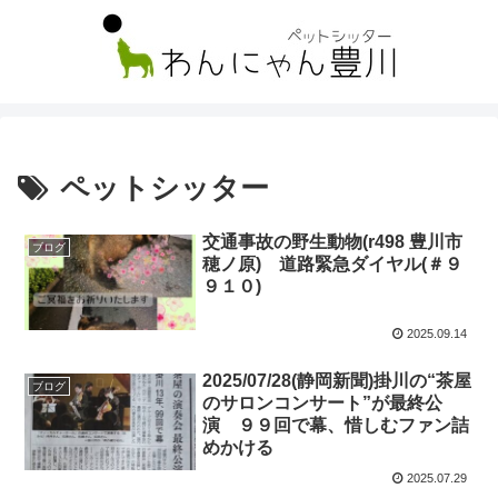
ペットシッター
交通事故の野生動物(r498 豊川市
ブログ
穂ノ原) 道路緊急ダイヤル(＃９
９１０)
2025.09.14
2025/07/28(静岡新聞)掛川の“茶屋
ブログ
のサロンコンサート”が最終公
演 ９９回で幕、惜しむファン詰
めかける
2025.07.29