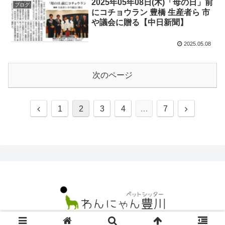
2025年05年08日(木)「母の日」前
ブログ
にコチョウラン 豊橋 生産者ら 市
や議会に贈る【中日新聞】
2025.05.08
次のページ
前
次
1
2
3
4
…
7
へ
へ
© 2021 ペットシッターわんにゃん豊川.