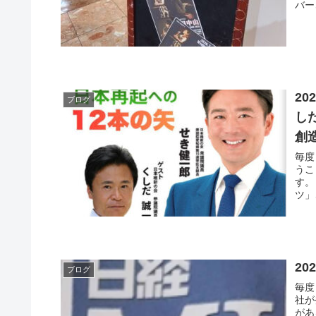
バー
20
ブログ
し
創
毎度
うこ
す。
ツ」
20
ブログ
毎度
社が
があ