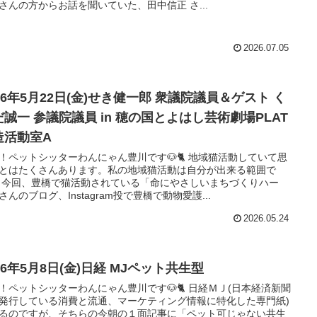
さんの方からお話を聞いていた、田中信正 さ...
2026.07.05
26年5月22日(金)せき健一郎 衆議院議員＆ゲスト く
だ誠一 参議院議員 in 穂の国とよはし芸術劇場PLAT
造活動室A
！ペットシッターわんにゃん豊川です🐶🐈 地域猫活動していて思
とはたくさんあります。私の地域猫活動は自分が出来る範囲で
 今回、豊橋で猫活動されている「命にやさしいまちづくりハー
さんのブログ、Instagram投で豊橋で動物愛護...
2026.05.24
26年5月8日(金)日経 MJペット共生型
！ペットシッターわんにゃん豊川です🐶🐈 日経ＭＪ(日本経済新聞
発行している消費と流通、マーケティング情報に特化した専門紙)
るのですが、そちらの今朝の１面記事に「ペット可じゃない共生