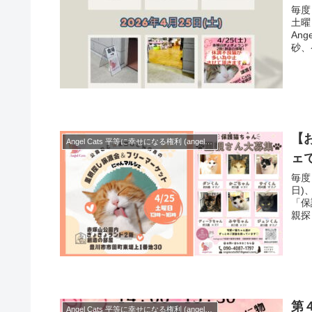
毎度
土曜
An
砂、
【
Angel Cats 平等に幸せになる権利 (angelcats2021)
ェで
毎度
日)
「保
親探
第
Angel Cats 平等に幸せになる権利 (angelcats2021)