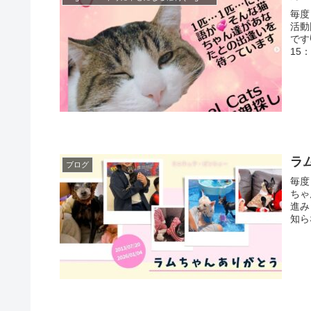
毎度
活動
です
15：
ラ
ブログ
毎度
ちゃ
進み
知ら