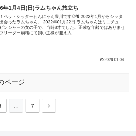
26年1月4日(日)ラムちゃん旅立ち
！ペットシッターわんにゃん豊川です🐶🐈 2022年1月からシッタ
出会ったラムちゃん。 2022年01月22日 ラムちゃんはミニチュ
ピンシャーの女の子で、当時8才でした。正確な年齢ではありませ
ブリーダー崩壊にて飼い主様が迎え入...
2026.01.04
のページ
次
3
…
7
へ