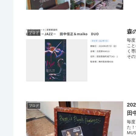
森
ブログ
毎度
こと
く専
その
20
ブログ
田中
毎度
た！
MU