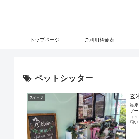
トップページ
ご利用料金表
ペットシッター
玄
スイーツ
毎度
プー
ョッ
匂い