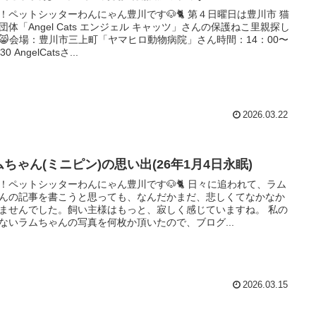
！ペットシッターわんにゃん豊川です🐶🐈 第４日曜日は豊川市 猫
団体「Angel Cats エンジェル キャッツ」さんの保護ねこ里親探し
😸会場：豊川市三上町「ヤマヒロ動物病院」さん時間：14：00〜
30 AngelCatsさ...
2026.03.22
ムちゃん(ミニピン)の思い出(26年1月4日永眠)
！ペットシッターわんにゃん豊川です🐶🐈 日々に追われて、ラム
んの記事を書こうと思っても、なんだかまだ、悲しくてなかなか
ませんでした。飼い主様はもっと、寂しく感じていますね。 私の
ないラムちゃんの写真を何枚か頂いたので、ブログ...
2026.03.15