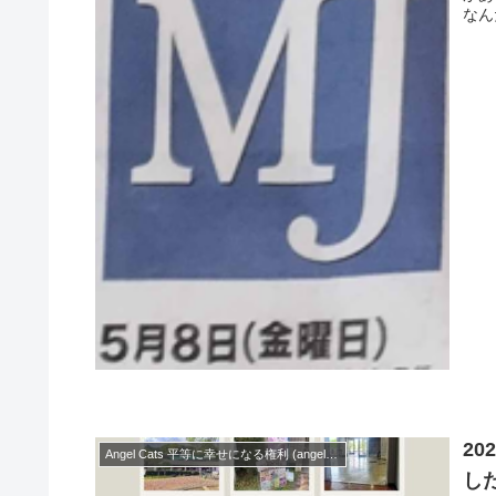
なん
2
Angel Cats 平等に幸せになる権利 (angelcats2021)
した