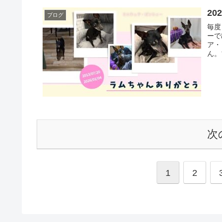
20
ブログ
毎度
ーで
ア・
ん。
次
1
2