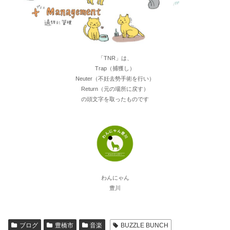
「TNR」は、
Trap（捕獲し）
Neuter（不妊去勢手術を行い）
Return（元の場所に戻す）
の頭文字を取ったものです
わんにゃん
豊川
ブログ
豊橋市
音楽
BUZZLE BUNCH