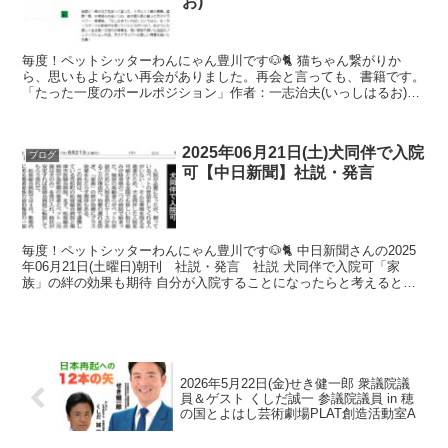
お)
毎度！ペットシッターわんにゃん豊川です🐶🐈 猫ちゃん繋がりか
ら、思いもよらない再会がありました。再会と言っても、書籍です。
「たった一度のポールポジション」作者：一志治夫(いっしはるお)分
類は何になるのだろうか？ノンフィクションでしょうか？1...
2025年06月21日(土)犬同伴で入院
ブログ
可【中日新聞】社説・発言
毎度！ペットシッターわんにゃん豊川です🐶🐈 中日新聞さんの2025
年06月21日(土曜日)朝刊 社説・発言 社説 犬同伴で入院可「家
族」の絆の効果も期待 自分が入院することになったらと考えると心
配になりますよね。家族のワンちゃん🐶ネコちゃん...
2026年5月22日(金)せき健一郎 衆議院議
員＆ゲスト くしだ誠一 参議院議員 in 穂
の国とよはし芸術劇場PLAT創造活動室A