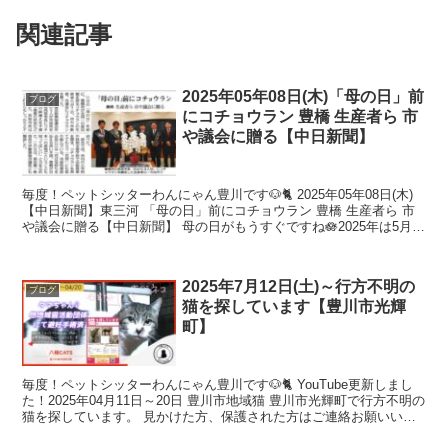
関連記事
2025年05年08日(木)「母の日」前
ブログ
にコチョウラン 豊橋 生産者ら 市
や議会に贈る【中日新聞】
毎度！ペットシッターわんにゃん豊川です🐶🐈 2025年05年08日(木)
【中日新聞】東三河 「母の日」前にコチョウラン 豊橋 生産者ら 市
や議会に贈る【中日新聞】 母の日がもうすぐですね🪷2025年は5月
11日(日)のようですね！ 今日は他...
2025年7月12日(土)～行方不明の
ブログ
猫を探しています【豊川市光輝
町】
毎度！ペットシッターわんにゃん豊川です🐶🐈 YouTube更新しまし
た！2025年04月11日～20日 豊川市地域猫 豊川市光輝町で行方不明の
猫を探しています。 見かけた方、保護された方はご連絡お願いいた
します🙇ネコジルシ 名前：テトちゃん...