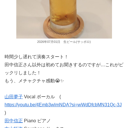
2026年07月01日 生ビール(サッポロ)
時間少し遅れて演奏スタート！
田中信正さん以外は初めてお聞きするのですが…これがビ
ックリしました！
もう、メチャクチャ感動😭✨
山田夢子
Vocal ボーカル (
https://youtu.be/4Emb3wlmNDA?si=wWdDfcbMN31Qc-3J
)
田中信正
Piano ピアノ