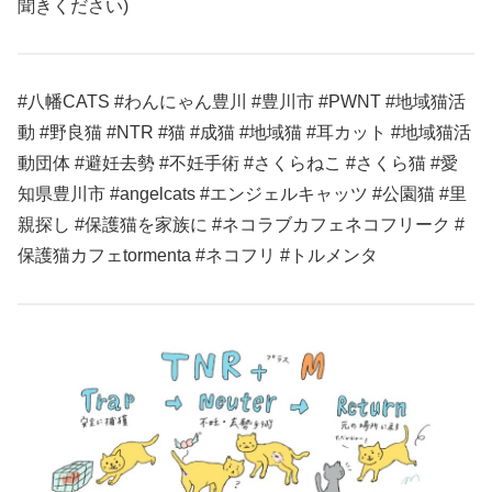
聞きください)
#八幡CATS #わんにゃん豊川 #豊川市 #PWNT #地域猫活
動 #野良猫 #NTR #猫 #成猫 #地域猫 #耳カット #地域猫活
動団体 #避妊去勢 #不妊手術 #さくらねこ #さくら猫 #愛
知県豊川市 #angelcats #エンジェルキャッツ #公園猫 #里
親探し #保護猫を家族に #ネコラブカフェネコフリーク #
保護猫カフェtormenta #ネコフリ #トルメンタ