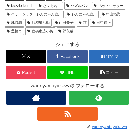
buzzle-bunch
さくらねこ
バズルバン
ペットシッター
ペットシッターわんにゃん豊川
わんにゃん豊川
中山拓海
地域猫
地域猫活動
山田夢子
猫
田中信正
豊橋市
豊橋市広小路
野良猫
シェアする
X
Facebook
はてブ
Pocket
LINE
コピー
wannyantoyokawaをフォローする
wannyantoyokawa