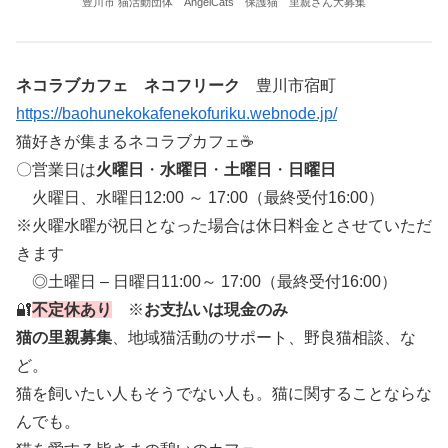
豊川市 猫活動団体 AngelCats 保護猫 里親さん大募集
ネコラブカフェ ネコフリーク
豊川市宿町
https://baohunekokafenekofuriku.webnode.jp/
猫好きが集まるネコラブカフェ☕
〇営業日は
火曜日
・
水曜日
・
土曜日
・
日曜日
火曜日、水曜日12:00 ～ 17:00（最終受付16:00）
※火曜水曜が祝日となった場合は休日料金とさせていただ
きます
◎土曜日 – 日曜日11:00～ 17:00（最終受付16:00）
🔐
不定休あり
※
お支払いは現金のみ
猫の里親募集
、地域猫活動のサポート、野良猫相談、な
ど。
猫を飼いたい人もそうでない人も。猫に関することならな
んでも。