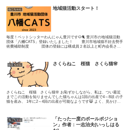
地域猫活動スタート！
ねこちゃん
毎度！ペットシッターわんにゃん豊川です🐶🐈 豊川市の地域猫活動
団体「八幡CATS」登録いたしました！ 豊川市地域猫不妊去勢手
術費補助制度 団体の登録には構成員２名以上と町内会長さん
のサインが必要だったりしましたが無事、登録出来まし...
さくらねこ 桜猫 さくら猫🌸
ねこちゃん
さくらねこ 桜猫 さくら猫🌸 お恥ずかしながら、私は、つい最近
までこの活動を知りませんでした猫ちゃんは1回の出産で4～8頭 の子
猫を産み、 1年に2～4回の出産が可能なようです😸 よく、見かける
猫ちゃんも、まだ、子猫ちゃんのように見えました...
「たった一度のポールポジショ
ねこちゃん
ン」作者：一志治夫(いっしはる