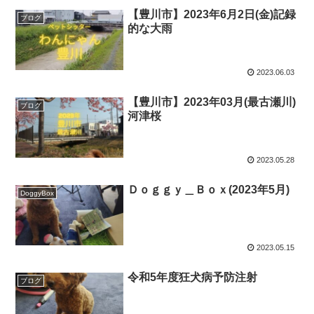
【豊川市】2023年6月2日(金)記録
ブログ
的な大雨
2023.06.03
【豊川市】2023年03月(最古瀬川)
ブログ
河津桜
2023.05.28
Ｄｏｇｇｙ＿Ｂｏｘ(2023年5月)
DoggyBox
2023.05.15
令和5年度狂犬病予防注射
ブログ