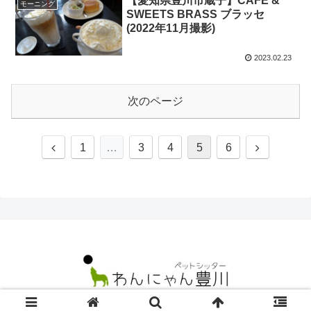
【愛知県豊川市蔵子】CAFE &
モーニング
SWEETS BRASS ブラッセ
(2022年11月撮影)
2023.02.23
次のページ
前
次
1
…
3
4
5
6
へ
へ
© 2021 ペットシッターわんにゃん豊川.