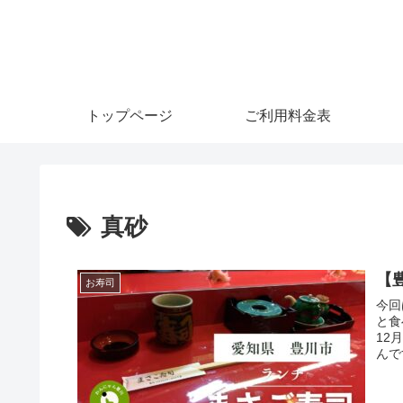
トップページ
ご利用料金表
真砂
【豊
お寿司
今回
と食
12
んで