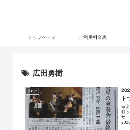
トップページ
ご利用料金表
広田勇樹
20
ブログ
ト
毎度
載っ
サー
202