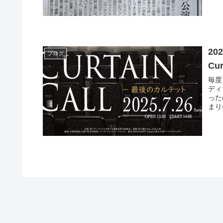
20
ブログ
Cu
毎度
ディ
った
まり