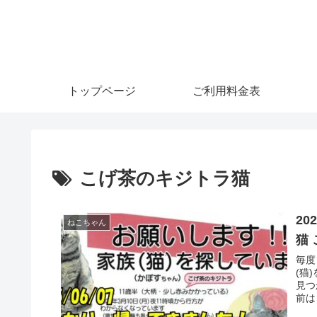
トップページ
ご利用料金表
こげ茶のキジトラ猫
2
ねこちゃん
猫
毎度
(猫
見つ
前は