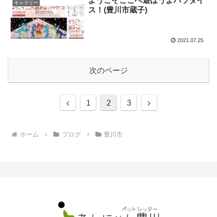
ようこそここへ遊ぼうよパラダイ
キャラリー
ス！(豊川市蔵子)
2021.07.25
次のページ
前
次
1
2
3
へ
へ
ホーム
ブログ
豊川市