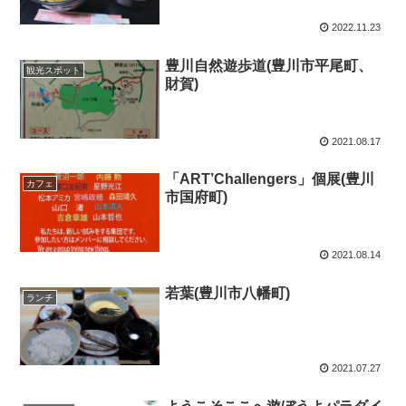
2022.11.23
豊川自然遊歩道(豊川市平尾町、
観光スポット
財賀)
2021.08.17
「ART’Challengers」個展(豊川
カフェ
市国府町)
2021.08.14
若葉(豊川市八幡町)
ランチ
2021.07.27