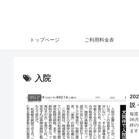
トップページ
ご利用料金表
入院
2
ブログ
説
毎度
06
絆の
ます