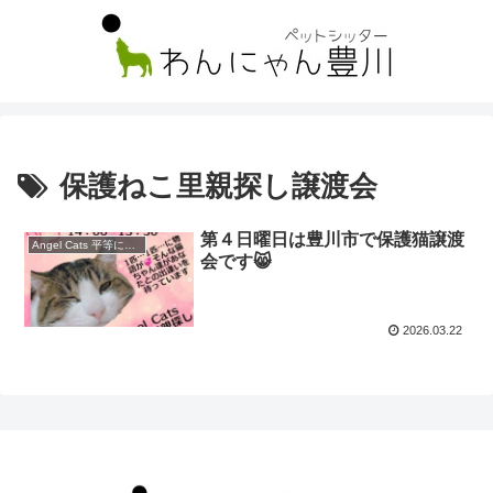
保護ねこ里親探し譲渡会
第４日曜日は豊川市で保護猫譲渡
Angel Cats 平等に幸せになる権利 (angelcats2021)
会です😸
2026.03.22