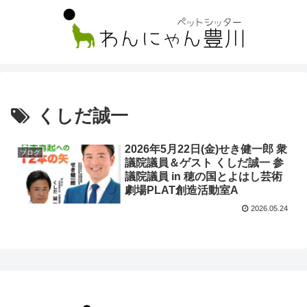
くしだ誠一
2026年5月22日(金)せき健一郎 衆
ブログ
議院議員＆ゲスト くしだ誠一 参
議院議員 in 穂の国とよはし芸術
劇場PLAT創造活動室A
2026.05.24